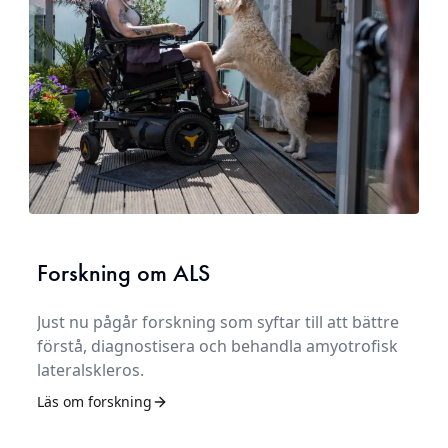
Forskning om ALS
Just nu pågår forskning som syftar till att bättre
förstå, diagnostisera och behandla amyotrofisk
lateralskleros.
Läs om forskning