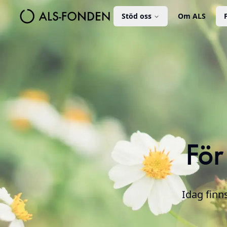
Stöd oss
Om ALS
För
Idag finn