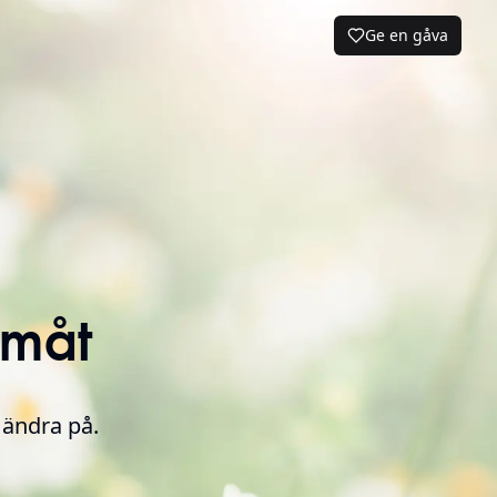
Ge en gåva
amåt
 ändra på.