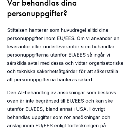
Var behandlas dina
personuppgifter?
Stiftelsen hanterar som huvudregel alltid dina
personuppgifter inom EU/EES. Om vi använder en
leverantör eller underleverantör som behandlar
personuppgifterna utanför EU/EES så ingår vi
särskilda avtal med dessa och vidtar organisatoriska
och tekniska säkerhetsåtgärder för att säkerställa
att personuppgifterna hanteras säkert.
Cookies
Den AI-behandling av ansökningar som beskrivs
ovan är inte begränsad till EU/EES och kan ske
Denna webbplats använder funktionella cookies som
är nödvändiga för att webbplatsen ska fungera.
utanför EU/EES, bland annat i USA. I övrigt
behandlas uppgifter som rör ansökningar och
anslag inom EU/EES enligt förteckningen på
Integritetspolicy
Acceptera