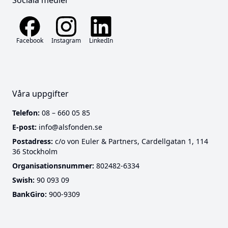
Facebook
Instagram
LinkedIn
Våra uppgifter
Telefon:
08 – 660 05 85
E-post:
info@alsfonden.se
Postadress:
c/o von Euler & Partners, Cardellgatan 1, 114
36 Stockholm
Cookies
Organisationsnummer:
802482-6334
Swish:
90 093 09
Denna webbplats använder funktionella cookies som
BankGiro:
900-9309
är nödvändiga för att webbplatsen ska fungera.