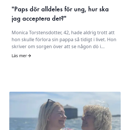
"Paps dör alldeles för ung, hur ska
jag acceptera det?"
Monica Torstensdotter, 42, hade aldrig trott att
hon skulle förlora sin pappa så tidigt i livet. Hon
skriver om sorgen över att se någon dö i
slowmotion och tacksamheten över att hinna
Läs mer
säga allt.