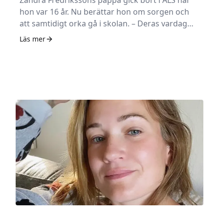
Zandra Fredrikssons pappa gick bort i ALS när
hon var 16 år. Nu berättar hon om sorgen och
att samtidigt orka gå i skolan. – Deras vardag
flöt på som vanligt medan jag försökte hålla mig
Läs mer
över vattenytan utan båt och åror, säger hon.