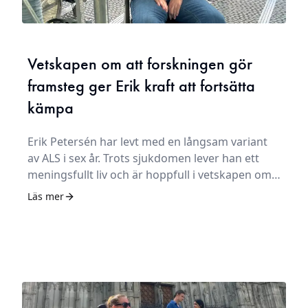
Vetskapen om att forskningen gör
framsteg ger Erik kraft att fortsätta
kämpa
Erik Petersén har levt med en långsam variant
av ALS i sex år. Trots sjukdomen lever han ett
meningsfullt liv och är hoppfull i vetskapen om
att forskningen pågår och gör framsteg.
Läs mer