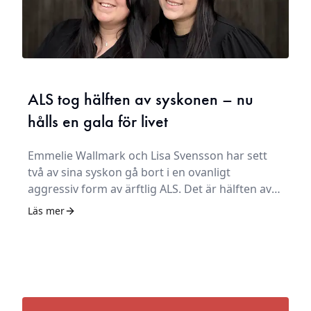
ALS tog hälften av syskonen – nu
hålls en gala för livet
Emmelie Wallmark och Lisa Svensson har sett
två av sina syskon gå bort i en ovanligt
aggressiv form av ärftlig ALS. Det är hälften av
syskonskaran. Lisa och Emmelie vet inte om de
Läs mer
kommer förlora fler närstående på samma sätt.
– Jag ska leva mitt liv till fullo. Det är jag skyldig
både Hanna och Jim, säger Emmelie.