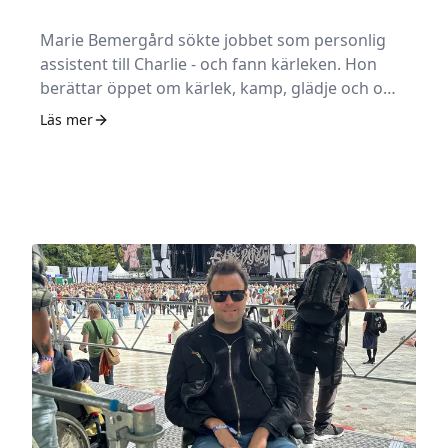
Marie Bemergård sökte jobbet som personlig
assistent till Charlie - och fann kärleken. Hon
berättar öppet om kärlek, kamp, glädje och om
sorgen när Charlie till slut somnade in i
Läs mer
december 2022.