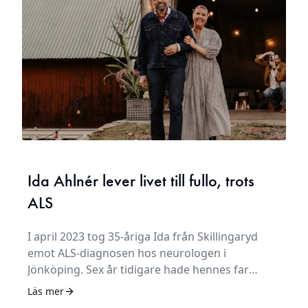
Ida Ahlnér lever livet till fullo, trots
ALS
I april 2023 tog 35-åriga Ida från Skillingaryd
emot ALS-diagnosen hos neurologen i
Jönköping. Sex år tidigare hade hennes far
somnat in i samma sjukdom, tio meter från
Läs mer
besöksrummet där hon nu satt tillsammans