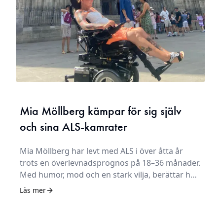
Mia Möllberg kämpar för sig själv
och sina ALS-kamrater
Mia Möllberg har levt med ALS i över åtta år
trots en överlevnadsprognos på 18–36 månader.
Med humor, mod och en stark vilja, berättar hon
om livsglädje och om hur hon använder sina
Läs mer
erfarenheter för att hjälpa sina kamrater.