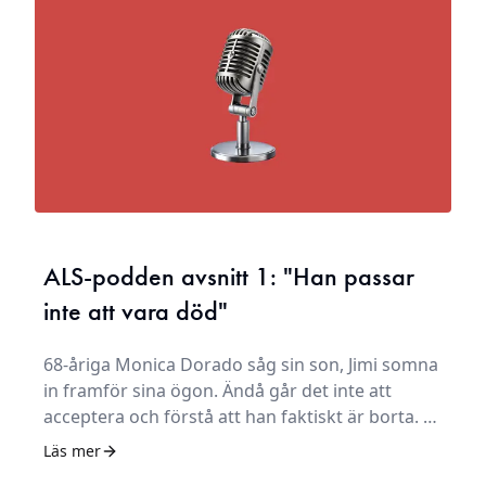
ALS-podden avsnitt 1: "Han passar
inte att vara död"
68-åriga Monica Dorado såg sin son, Jimi somna
in framför sina ögon. Ändå går det inte att
acceptera och förstå att han faktiskt är borta. –
Jag har inte förstått det än, säger hon.
Läs mer