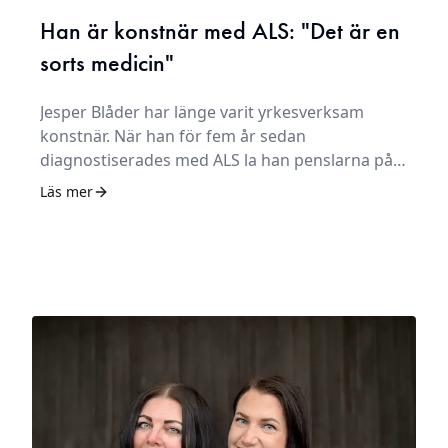
Han är konstnär med ALS: "Det är en
sorts medicin"
Jesper Blåder har länge varit yrkesverksam
konstnär. När han för fem år sedan
diagnostiserades med ALS la han penslarna på
hyllan. Med hjälp av sina assistenter har han,
Läs mer
sedan ett halvår tillbaka, kunnat återuppta sin
passion. – Det finns ingen i världshistorien med
ALS som har det bättre än vad jag har det nu.