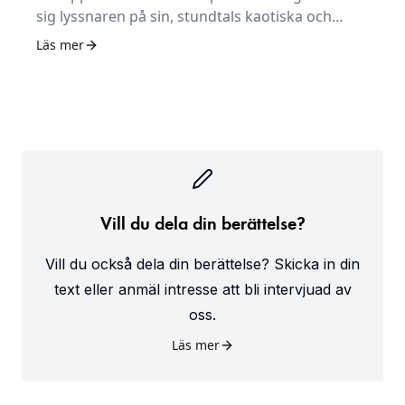
sig lyssnaren på sin, stundtals kaotiska och
mörka, resa. Präglad av alla sina erfarenheter
Läs mer
framträder en ofiltrerad, klok och varm person.
Vill du dela din berättelse?
Vill du också dela din berättelse? Skicka in din
text eller anmäl intresse att bli intervjuad av
oss.
Läs mer