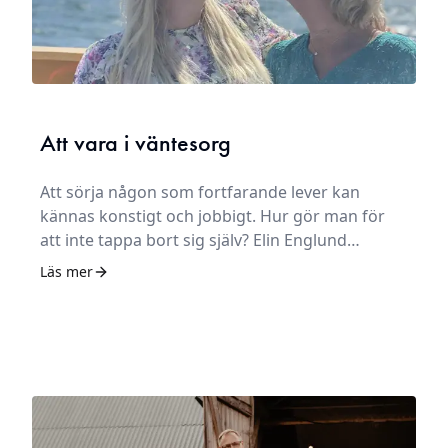
Att vara i väntesorg
Att sörja någon som fortfarande lever kan
kännas konstigt och jobbigt. Hur gör man för
att inte tappa bort sig själv? Elin Englund
förlorade sin mamma i ALS 2023. – Det värsta
Läs mer
var att sörja något som inte hänt än, säger hon.