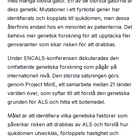
med många olösta gåtor. En av de största gåtorna är
dess genetik. Mutationer i ett fyrtiotal gener har
identifierats och kopplats till sjukdomen, men dessa
återfinns endast hos en minoritet av patienterna. Det
behövs mer genetisk forskning för att upptäcka fler
genvarianter som ökar risken för att drabbas.
Under ENCALS-konferensen diskuterades den
omfattande genetiska forskning som pågår på
internationell nivå. Den största satsningen görs
genom Project MinE, ett samarbete mellan 21 länder
världen över, som syftar till att förstå den genetiska
grunden för ALS och hitta ett botemedel.
Målet är att identifiera vilka genetiska faktorer som
påverkar risken att drabbas av ALS och förstå hur
sjukdomen utvecklas, förloppets hastighet och