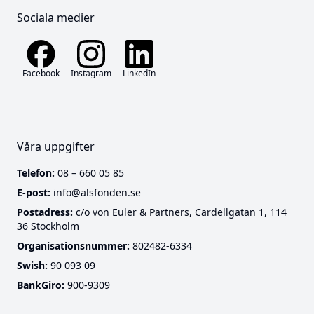
Sociala medier
Facebook
Instagram
LinkedIn
Våra uppgifter
Telefon:
08 – 660 05 85
E-post:
info@alsfonden.se
Postadress:
c/o von Euler & Partners, Cardellgatan 1, 114
36 Stockholm
Cookies
Organisationsnummer:
802482-6334
Swish:
90 093 09
Denna webbplats använder funktionella cookies som
BankGiro:
900-9309
är nödvändiga för att webbplatsen ska fungera.