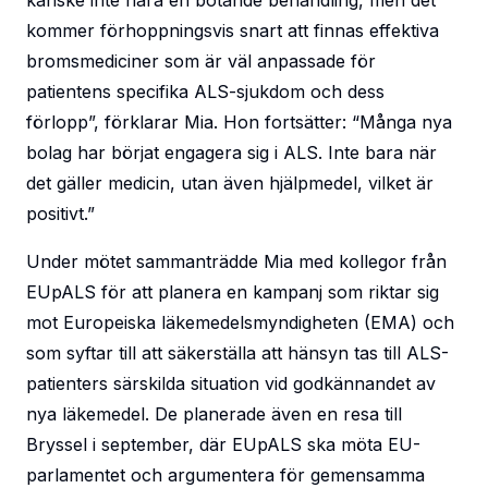
kanske inte nära en botande behandling, men det
kommer förhoppningsvis snart att finnas effektiva
bromsmediciner som är väl anpassade för
patientens specifika ALS-sjukdom och dess
förlopp”, förklarar Mia. Hon fortsätter: “Många nya
bolag har börjat engagera sig i ALS. Inte bara när
det gäller medicin, utan även hjälpmedel, vilket är
positivt.”
Under mötet sammanträdde Mia med kollegor från
EUpALS för att planera en kampanj som riktar sig
mot Europeiska läkemedelsmyndigheten (EMA) och
som syftar till att säkerställa att hänsyn tas till ALS-
patienters särskilda situation vid godkännandet av
nya läkemedel. De planerade även en resa till
Bryssel i september, där EUpALS ska möta EU-
parlamentet och argumentera för gemensamma