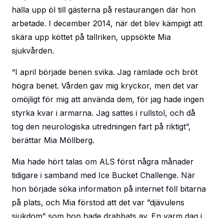
hälla upp öl till gästerna på restaurangen där hon
arbetade. I december 2014, när det blev kämpigt att
skära upp köttet på tallriken, uppsökte Mia
sjukvården.
“I april började benen svika. Jag ramlade och bröt
högra benet. Vården gav mig kryckor, men det var
omöjligt för mig att använda dem, för jag hade ingen
styrka kvar i armarna. Jag sattes i rullstol, och då
tog den neurologiska utredningen fart på riktigt”,
berättar Mia Möllberg.
Mia hade hört talas om ALS först några månader
tidigare i samband med Ice Bucket Challenge. När
hon började söka information på internet föll bitarna
på plats, och Mia förstod att det var ”djävulens
sjukdom” som hon hade drabbats av. En varm dag i