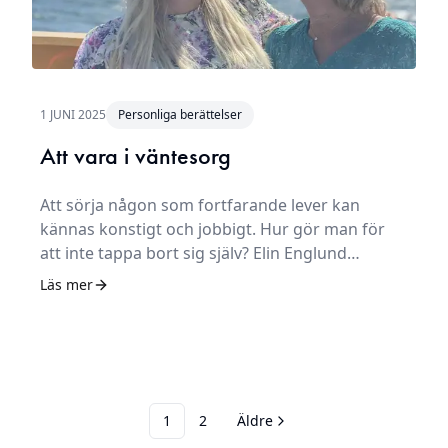
1 JUNI 2025
Personliga berättelser
Att vara i väntesorg
Att sörja någon som fortfarande lever kan
kännas konstigt och jobbigt. Hur gör man för
att inte tappa bort sig själv? Elin Englund
förlorade sin mamma i ALS 2023. – Det värsta
Läs mer
var att sörja något som inte hänt än, säger hon.
1
2
Äldre