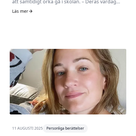
att samtidigt orka gå i skolan. – Deras vardag
flöt på som vanligt medan jag försökte hålla mig
Läs mer
över vattenytan utan båt och åror, säger hon.
11 AUGUSTI 2025
Personliga berättelser