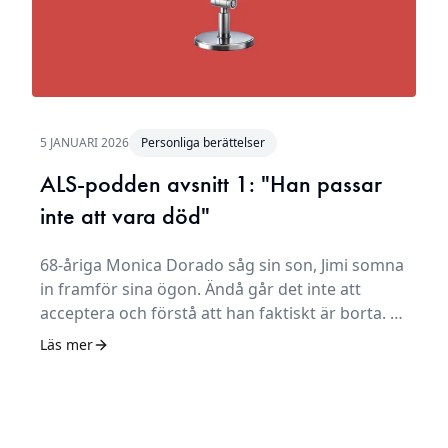
5 JANUARI 2026
Personliga berättelser
ALS-podden avsnitt 1: "Han passar
inte att vara död"
68-åriga Monica Dorado såg sin son, Jimi somna
in framför sina ögon. Ändå går det inte att
acceptera och förstå att han faktiskt är borta. –
Jag har inte förstått det än, säger hon.
Läs mer