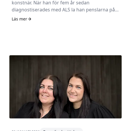
konstnär. När han för fem år sedan
diagnostiserades med ALS la han penslarna på
hyllan. Med hjälp av sina assistenter har han,
Läs mer
sedan ett halvår tillbaka, kunnat återuppta sin
passion. – Det finns ingen i världshistorien med
ALS som har det bättre än vad jag har det nu.