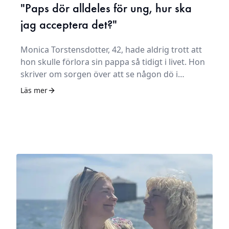
"Paps dör alldeles för ung, hur ska
jag acceptera det?"
Monica Torstensdotter, 42, hade aldrig trott att
hon skulle förlora sin pappa så tidigt i livet. Hon
skriver om sorgen över att se någon dö i
slowmotion och tacksamheten över att hinna
Läs mer
säga allt.