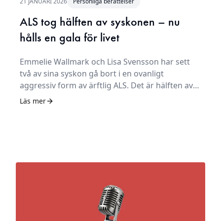
21 JANUARI 2026
Personliga berättelser
ALS tog hälften av syskonen – nu
hålls en gala för livet
Emmelie Wallmark och Lisa Svensson har sett
två av sina syskon gå bort i en ovanligt
aggressiv form av ärftlig ALS. Det är hälften av
syskonskaran. Lisa och Emmelie vet inte om de
Läs mer
kommer förlora fler närstående på samma sätt.
– Jag ska leva mitt liv till fullo. Det är jag skyldig
både Hanna och Jim, säger Emmelie.