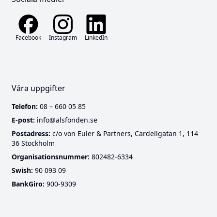
Facebook
Instagram
LinkedIn
Våra uppgifter
Telefon:
08 – 660 05 85
E-post:
info@alsfonden.se
Postadress:
c/o von Euler & Partners, Cardellgatan 1, 114
36 Stockholm
Cookies
Organisationsnummer:
802482-6334
Swish:
90 093 09
Denna webbplats använder funktionella cookies som
BankGiro:
900-9309
är nödvändiga för att webbplatsen ska fungera.