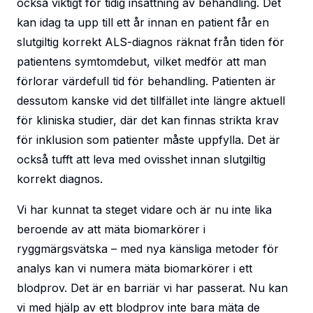
också viktigt för tidig insättning av behandling. Det
kan idag ta upp till ett år innan en patient får en
slutgiltig korrekt ALS-diagnos räknat från tiden för
patientens symtomdebut, vilket medför att man
förlorar värdefull tid för behandling. Patienten är
dessutom kanske vid det tillfället inte längre aktuell
för kliniska studier, där det kan finnas strikta krav
för inklusion som patienter måste uppfylla. Det är
också tufft att leva med ovisshet innan slutgiltig
korrekt diagnos.
Vi har kunnat ta steget vidare och är nu inte lika
beroende av att mäta biomarkörer i
ryggmärgsvätska – med nya känsliga metoder för
analys kan vi numera mäta biomarkörer i ett
blodprov. Det är en barriär vi har passerat. Nu kan
vi med hjälp av ett blodprov inte bara mäta de