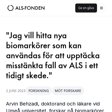
Ge en gåva
"Jag vill hitta nya
biomarkörer som kan
användas för att upptäcka
misstänkta fall av ALS i ett
tidigt skede."
2 JUNI 2023
FORSKNING
MÖT FORSKARE
Arvin Behzadi, doktorand och läkare vid
Umeå universitet, forskar på biomarkörer