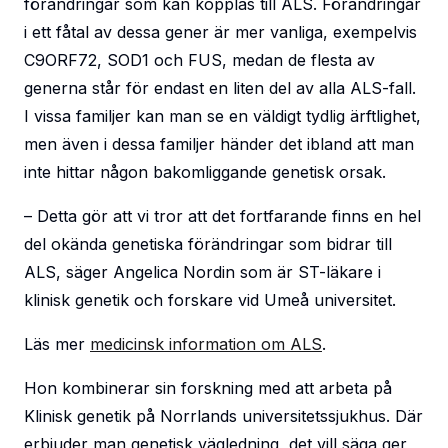
förändringar som kan kopplas till ALS. Förändringar
i ett fåtal av dessa gener är mer vanliga, exempelvis
C9ORF72
,
SOD1
och
FUS
, medan de flesta av
generna står för endast en liten del av alla ALS-fall.
I vissa familjer kan man se en väldigt tydlig ärftlighet,
men även i dessa familjer händer det ibland att man
inte hittar någon bakomliggande genetisk orsak.
– Detta gör att vi tror att det fortfarande finns en hel
del okända genetiska förändringar som bidrar till
ALS, säger Angelica Nordin som är ST-läkare i
klinisk genetik och forskare vid Umeå universitet.
Läs mer
medicinsk information om ALS
.
Hon kombinerar sin forskning med att arbeta på
Klinisk genetik på Norrlands universitetssjukhus. Där
erbjuder man genetisk vägledning, det vill säga ger