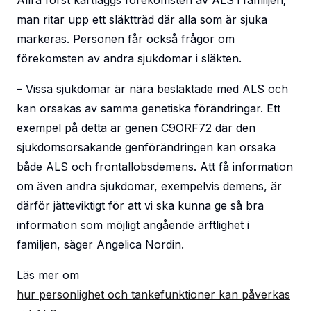
Allra först kartläggs förekomsten av ALS i familjen;
man ritar upp ett släktträd där alla som är sjuka
markeras. Personen får också frågor om
förekomsten av andra sjukdomar i släkten.
– Vissa sjukdomar är nära besläktade med ALS och
kan orsakas av samma genetiska förändringar. Ett
exempel på detta är genen
C9ORF72
där den
sjukdomsorsakande genförändringen kan orsaka
både ALS och frontallobsdemens. Att få information
om även andra sjukdomar, exempelvis demens, är
därför jätteviktigt för att vi ska kunna ge så bra
information som möjligt angående ärftlighet i
familjen, säger Angelica Nordin.
Läs mer om
hur personlighet och tankefunktioner kan påverkas