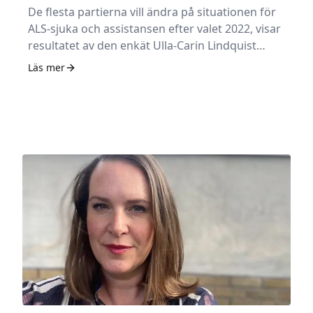
De flesta partierna vill ändra på situationen för
ALS-sjuka och assistansen efter valet 2022, visar
resultatet av den enkät Ulla-Carin Lindquist
stiftelse för ALS-forskning genomfört (numera
Läs mer
ALS-fonden).