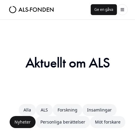
Ge en gåva
Aktuellt om ALS
Alla
ALS
Forskning
Insamlingar
Nyheter
Personliga berättelser
Möt forskare