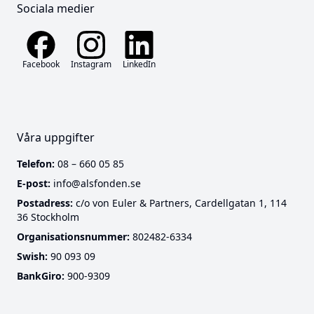
Sociala medier
Facebook
Instagram
LinkedIn
Våra uppgifter
Telefon:
08 – 660 05 85
E-post:
info@alsfonden.se
Postadress:
c/o von Euler & Partners, Cardellgatan 1, 114
36 Stockholm
Cookies
Organisationsnummer:
802482-6334
Swish:
90 093 09
Denna webbplats använder funktionella cookies som
BankGiro:
900-9309
är nödvändiga för att webbplatsen ska fungera.