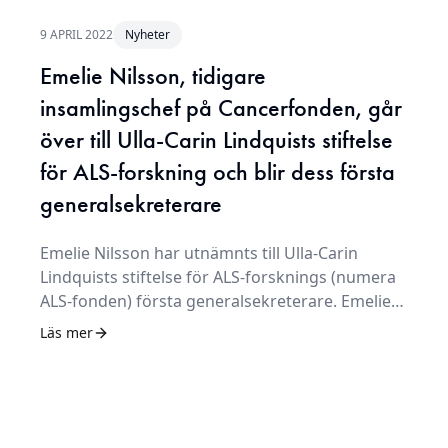
9 APRIL 2022
Nyheter
Emelie Nilsson, tidigare
insamlingschef på Cancerfonden, går
över till Ulla-Carin Lindquists stiftelse
för ALS-forskning och blir dess första
generalsekreterare
Emelie Nilsson har utnämnts till Ulla-Carin
Lindquists stiftelse för ALS-forsknings (numera
ALS-fonden) första generalsekreterare. Emelie
Nilsson är jurist med lång erfarenhet av den
Läs mer
ideella sektorn och kommer närmast från
Cancerfonden som chef för privat insamling.