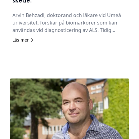
skede."
Arvin Behzadi, doktorand och läkare vid Umeå
universitet, forskar på biomarkörer som kan
användas vid diagnosticering av ALS. Tidig
upptäckt av ALS hos patienter är viktigt, bland
Läs mer
annat för att kunna sätta in rätt behandling i
rätt tid.