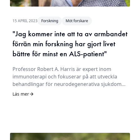
15 APRIL 2023
Forskning
Möt forskare
"Jag kommer inte att ta av armbandet
förrän min forskning har gjort livet
bättre för minst en ALS-patient"
Professor Robert A. Harris är expert inom
immunoterapi och fokuserar på att utveckla
behandlingar för neurodegenerativa sjukdomar
som ALS, multipel skleros, Alzheimers och
Läs mer
glioblastom.