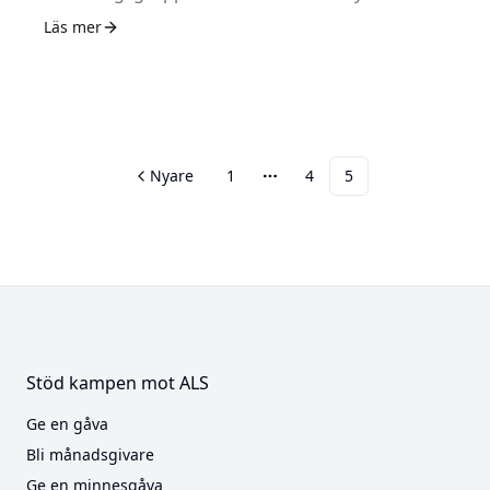
lateralskleros (ALS). Deras forskning täcker in
Läs mer
många aspekter av sjukdomen.
Nyare
1
4
5
Fler sidor
Stöd kampen mot ALS
Ge en gåva
Bli månadsgivare
Ge en minnesgåva