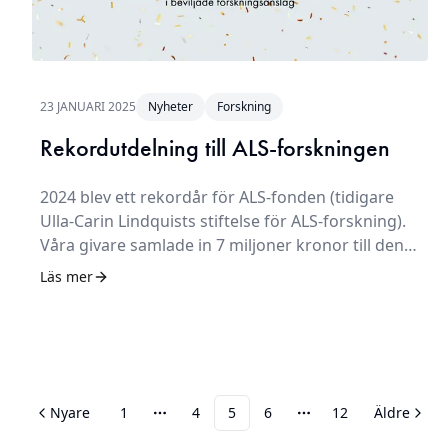
23 JANUARI 2025
Nyheter
Forskning
Rekordutdelning till ALS-forskningen
2024 blev ett rekordår för ALS-fonden (tidigare
Ulla-Carin Lindquists stiftelse för ALS-forskning).
Våra givare samlade in 7 miljoner kronor till den
livsviktiga ALS-forskningen. Totalt beviljas 6,7
Läs mer
miljoner kronor i anslag till fem lovande
forskningsprojekt.
Nyare
1
4
5
6
12
Äldre
Fler sidor
Fler sidor