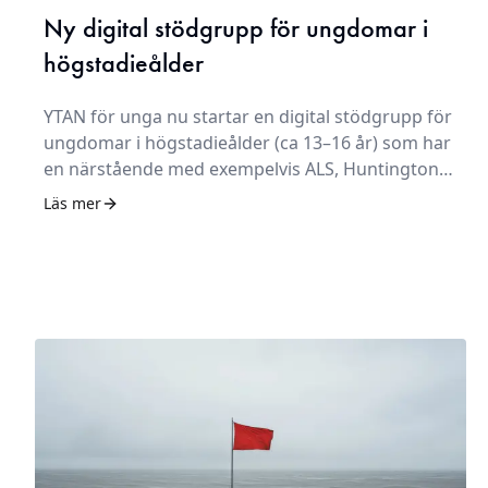
Ny digital stödgrupp för ungdomar i
högstadieålder
YTAN för unga nu startar en digital stödgrupp för
ungdomar i högstadieålder (ca 13–16 år) som har
en närstående med exempelvis ALS, Huntingtons
sjukdom, Alzheimers eller annan
Läs mer
neurodegenerativ diagnos.