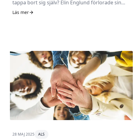
tappa bort sig själv? Elin Englund förlorade sin
mamma i ALS 2023. – Det värsta var att sörja
Läs mer
något som inte hänt än, säger hon.
28 MAJ 2025
ALS