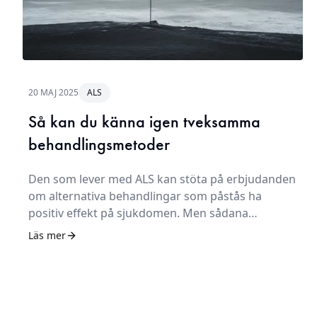
20 MAJ 2025
ALS
Så kan du känna igen tveksamma
behandlingsmetoder
Den som lever med ALS kan stöta på erbjudanden
om alternativa behandlingar som påstås ha
positiv effekt på sjukdomen. Men sådana
behandlingar kan vara både verkningslösa och
Läs mer
skadliga. Expertnätverket ALSUntangled har
identifierat tio varningsflaggor som kan hjälpa
patienter och anhöriga att bedöma alternativa
behandlingar. Ju fler varningsflaggor, desto större
anledning till försiktighet.