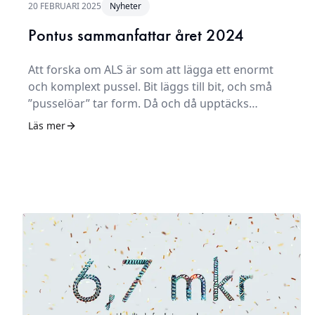
20 FEBRUARI 2025
Nyheter
Pontus sammanfattar året 2024
Att forska om ALS är som att lägga ett enormt
och komplext pussel. Bit läggs till bit, och små
”pusselöar” tar form. Då och då upptäcks
samband: man hittar en pusselbit som fogar
Läs mer
samman två pölar. Plötsligt börjar ett motiv
framträda. Allteftersom motivet klarnar blir det
tydligare vilka bitar som passar ihop med
varandra, och det går snabbare och snabbare att
lägga pusslet.